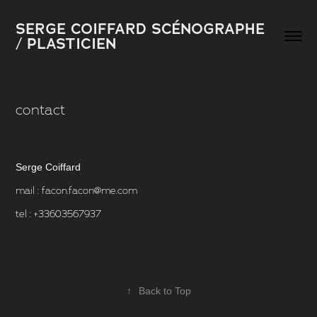
SERGE COIFFARD SCÉNOGRAPHE 
/ PLASTICIEN 
contact
Serge Coiffard
mail : facon.facon@me.com
tel : +33603567937
↑
Back to Top